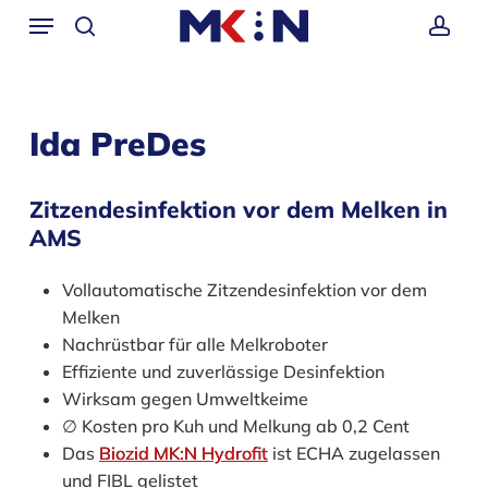
Skip
Menü
to
search
acco
main
content
Ida PreDes
Zitzendesinfektion vor dem Melken in
AMS
Vollautomatische Zitzendesinfektion vor dem
Melken
Nachrüstbar für alle Melkroboter
Effiziente und zuverlässige Desinfektion
Wirksam gegen Umweltkeime
∅ Kosten pro Kuh und Melkung ab 0,2 Cent
Das
Biozid MK:N Hydrofit
ist ECHA zugelassen
und FIBL gelistet