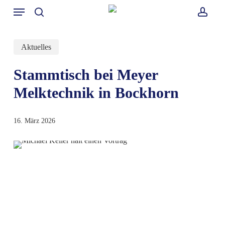
Skip
Menü
to
search
accou
main
content
Aktuelles
Stammtisch bei Meyer
Melktechnik in Bockhorn
16. März 2026